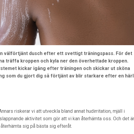
 välförtjänt dusch efter ett svettigt träningspass. För det
arna träffa kroppen och kyla ner den överhettade kroppen.
stemet kickar igång efter träningen och skickar ut sköna
ing som du gjort dig så förtjänt av blir starkare efter en härl
Annars riskerar vi att utveckla bland annat hudirritation, mjäll i
lappnande aktivitet som gör att vi kan återhämta oss. Och det är
t återhämta sig på bästa sig efteråt.